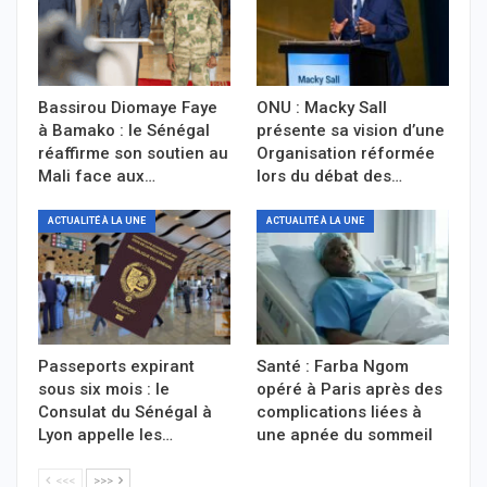
Bassirou Diomaye Faye
ONU : Macky Sall
à Bamako : le Sénégal
présente sa vision d’une
réaffirme son soutien au
Organisation réformée
Mali face aux…
lors du débat des…
ACTUALITÉ À LA UNE
ACTUALITÉ À LA UNE
Passeports expirant
Santé : Farba Ngom
sous six mois : le
opéré à Paris après des
Consulat du Sénégal à
complications liées à
Lyon appelle les…
une apnée du sommeil
<<<
>>>