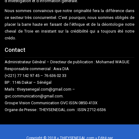
d’investigation et d’information générale.
Nous sommes convaincus que notre originalité fera la différence dans
ce secteur très concurrentiel. C’est pourquoi, nous sommes obligés de
placer la barre haute en faisant de l’éthique et de la déontologie notre
cheval de Troie en insistant sur la crédibilité qui a toujours été notre
crédo.
Contact
Administrateur Général – Directeur de publication : Mohamed WAGUE
Responsable commercial : Awa DIA
(+221) 77 142 97 45 – 76 636 02 33
BP : 1146 Dakar – Sénégal
Mails : thieysenegal.com@gmail.com –
gvc.communication@gmail.com.
Groupe Vision Communication GVC ISSN 0850-413X
Organe de Presse : THEYSENEGAL.com : ISSN 2712-6536
Copyright © 2018 « THIEYSENEGAL.com » Edité par