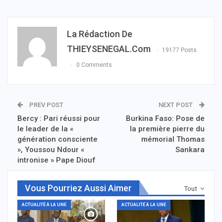
La Rédaction De
THIEYSENEGAL.com
19177 Posts
0 Comments
PREV POST
NEXT POST
Bercy : Pari réussi pour
Burkina Faso: Pose de
le leader de la «
la première pierre du
génération consciente
mémorial Thomas
», Youssou Ndour «
Sankara
intronise » Pape Diouf
Vous Pourriez Aussi Aimer
Tout
ACTUALITÉ À LA UNE
ACTUALITÉ À LA UNE