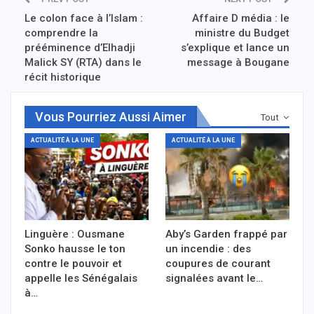
Le colon face à l’Islam :
Affaire D média : le
comprendre la
ministre du Budget
prééminence d’Elhadji
s’explique et lance un
Malick SY (RTA) dans le
message à Bougane
récit historique
Vous Pourriez Aussi Aimer
Tout
ACTUALITÉ À LA UNE
ACTUALITÉ À LA UNE
Linguère : Ousmane
Aby’s Garden frappé par
Sonko hausse le ton
un incendie : des
contre le pouvoir et
coupures de courant
appelle les Sénégalais
signalées avant le…
à…