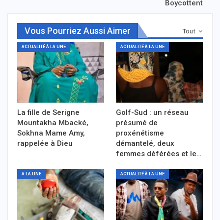
Boycottent
Vous Pourriez Aussi Aimer
Tout
ACTUALITÉ À LA UNE
ACTUALITÉ À LA UNE
La fille de Serigne
Golf-Sud : un réseau
Mountakha Mbacké,
présumé de
Sokhna Mame Amy,
proxénétisme
rappelée à Dieu
démantelé, deux
femmes déférées et le…
A LA UNE
ACTUALITÉ À LA UNE