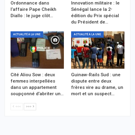
Ordonnance dans
Innovation militaire : le
l’affaire Pape Cheikh
Sénégal lance la 2ᵉ
Diallo : le juge clôt…
édition du Prix spécial
du Président de…
ACTUALITÉ À LA UNE
ACTUALITÉ À LA UNE
Cité Aliou Sow : deux
Guinaw-Rails Sud : une
femmes interpellées
dispute entre deux
dans un appartement
frères vire au drame, un
soupçonné d’abriter un…
mort et un suspect…
<<<
>>>