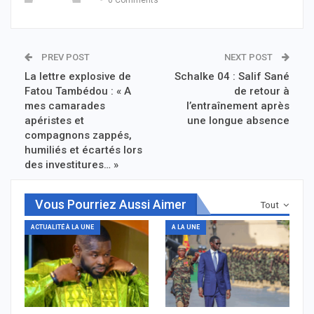
0 Comments
PREV POST
NEXT POST
La lettre explosive de
Schalke 04 : Salif Sané
Fatou Tambédou : « A
de retour à
mes camarades
l’entraînement après
apéristes et
une longue absence
compagnons zappés,
humiliés et écartés lors
des investitures… »
Vous Pourriez Aussi Aimer
Tout
ACTUALITÉ À LA UNE
A LA UNE