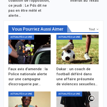
coalition de l’opposition,
interdit au Texas
ce jeudi : Le Pds dit ne
pas en être mêlé et
alerte…
Vous Pourriez Aussi Aimer
Tout
ACTUALITÉ À LA UNE
ACTUALITÉ À LA UNE
Faux avis d’amende : la
Dakar : un coach de
Police nationale alerte
football déféré dans
sur une campagne
une affaire présumée
d’escroquerie par…
de violences sexuelles…
ACTUALITÉ À LA UNE
ACTUALITÉ À LA UNE