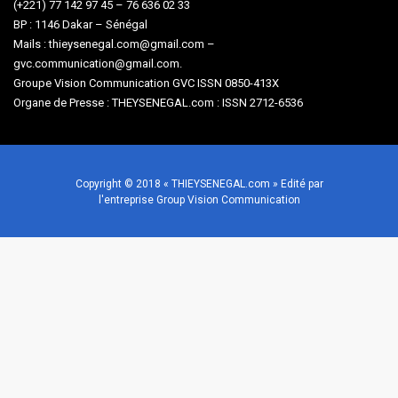
(+221) 77 142 97 45 – 76 636 02 33
BP : 1146 Dakar – Sénégal
Mails : thieysenegal.com@gmail.com –
gvc.communication@gmail.com.
Groupe Vision Communication GVC ISSN 0850-413X
Organe de Presse : THEYSENEGAL.com : ISSN 2712-6536
Copyright © 2018 « THIEYSENEGAL.com » Edité par
l'entreprise Group Vision Communication