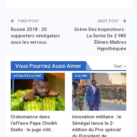
PREV POST
NEXT POST
Russie 2018 : 20
Grève Des Inspecteurs :
supporters sénégalais
La Sortie De 2 985
sous les verrous
Élèves-Maîtres
Hypothéquée
Vous Pourriez Aussi Aimer
Tout
ACTUALITÉ À LA UNE
A LA UNE
Ordonnance dans
Innovation militaire : le
l’affaire Pape Cheikh
Sénégal lance la 2ᵉ
Diallo : le juge clôt…
édition du Prix spécial
du Président de…