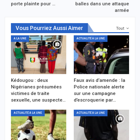
porte plainte pour …
balles dans une attaque
armée
Vous Pourriez Aussi Aimer
Tout
A LA UNE
ACTUALITÉ À LA UNE
Kédougou : deux
Faux avis d’amende : la
Nigérianes présumées
Police nationale alerte
victimes de traite
sur une campagne
sexuelle, une suspecte…
d’escroquerie par…
ACTUALITÉ À LA UNE
ACTUALITÉ À LA UNE