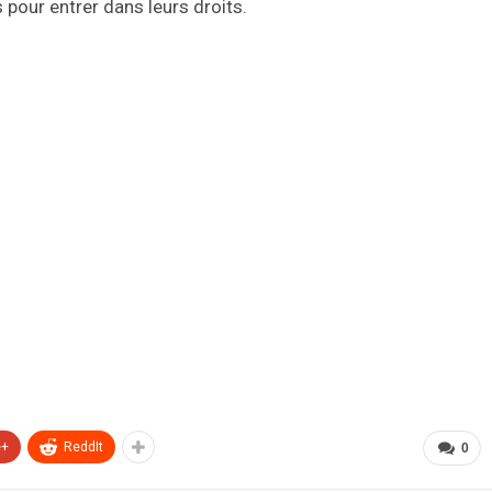
s pour entrer dans leurs droits.
e+
ReddIt
0