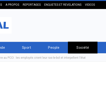
US
A PROPOS
REPORTAGES
ENQUETES ET REVELATIONS
VIDEOS
nde
Sport
People
Société
e au PCCI : les employés crient leur ras-le-bol et interpellent l’état