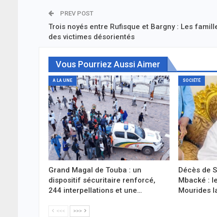
PREV POST
Trois noyés entre Rufisque et Bargny : Les famill
des victimes désorientés
Vous Pourriez Aussi Aimer
A LA UNE
SOCIÉTÉ
Grand Magal de Touba : un
Décès de 
dispositif sécuritaire renforcé,
Mbacké : l
244 interpellations et une…
Mourides l
<<<
>>>