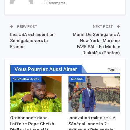
0 Comments
PREV POST
NEXT POST
Les USA extradent un
Manif De Sénégalais À
Sénégalais vers la
New York : Marème
France
FAYE SALL En Mode «
Diakhlé » (Photos)
Vous Pourriez Aussi Aimer
Tout
ACTUALITÉ À LA UNE
A LA UNE
Ordonnance dans
Innovation militaire : le
l’affaire Pape Cheikh
Sénégal lance la 2ᵉ
Diallo : le juge clôt…
édition du Prix spécial