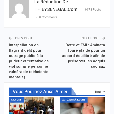
La Rédaction De
THIEYSENEGAL.com
19173 Posts
0 Comments
PREV POST
NEXT POST
Interpellation en
Dette et FMI : Aminata
flagrant délit pour
Touré plaide pour un
outrage public à la
accord équilibré afin de
pudeur et tentative de
préserver les acquis
viol sur une personne
sociaux
vulnérable (déficiente
mentale)
Vous Pourriez Aussi Aimer
Tout
A LA UNE
ACTUALITÉ À LA UNE