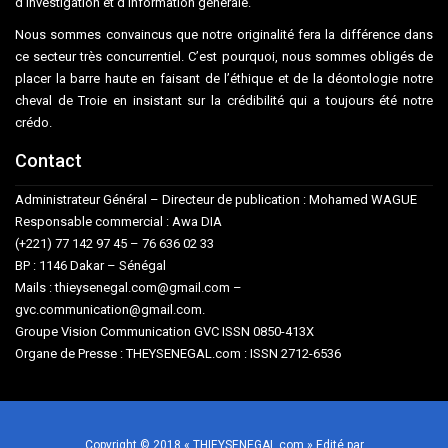
d’investigation et d’information générale.
Nous sommes convaincus que notre originalité fera la différence dans
ce secteur très concurrentiel. C’est pourquoi, nous sommes obligés de
placer la barre haute en faisant de l’éthique et de la déontologie notre
cheval de Troie en insistant sur la crédibilité qui a toujours été notre
crédo.
Contact
Administrateur Général – Directeur de publication : Mohamed WAGUE
Responsable commercial : Awa DIA
(+221) 77 142 97 45 – 76 636 02 33
BP : 1146 Dakar – Sénégal
Mails : thieysenegal.com@gmail.com –
gvc.communication@gmail.com.
Groupe Vision Communication GVC ISSN 0850-413X
Organe de Presse : THEYSENEGAL.com : ISSN 2712-6536
Copyright © 2018 « THIEYSENEGAL.com » Edité par