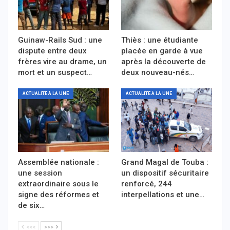
Guinaw-Rails Sud : une
Thiès : une étudiante
dispute entre deux
placée en garde à vue
frères vire au drame, un
après la découverte de
mort et un suspect…
deux nouveau-nés…
ACTUALITÉ À LA UNE
ACTUALITÉ À LA UNE
Assemblée nationale :
Grand Magal de Touba :
une session
un dispositif sécuritaire
extraordinaire sous le
renforcé, 244
signe des réformes et
interpellations et une…
de six…
<<<
>>>