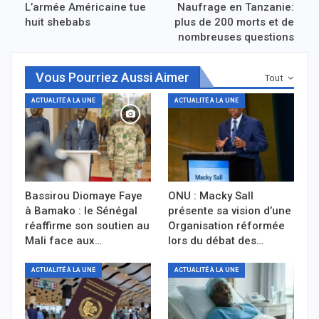
L’armée Américaine tue
Naufrage en Tanzanie:
huit shebabs
plus de 200 morts et de
nombreuses questions
Vous Pourriez Aussi Aimer
Tout
ACTUALITÉ À LA UNE
ACTUALITÉ À LA UNE
Bassirou Diomaye Faye
ONU : Macky Sall
à Bamako : le Sénégal
présente sa vision d’une
réaffirme son soutien au
Organisation réformée
Mali face aux…
lors du débat des…
ACTUALITÉ À LA UNE
ACTUALITÉ À LA UNE