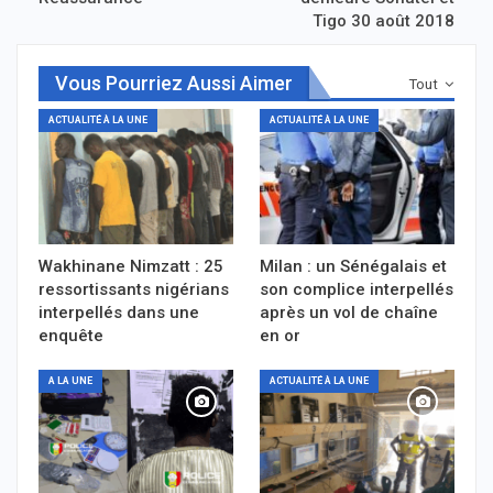
Tigo 30 août 2018
Vous Pourriez Aussi Aimer
Tout
ACTUALITÉ À LA UNE
ACTUALITÉ À LA UNE
Wakhinane Nimzatt : 25
Milan : un Sénégalais et
ressortissants nigérians
son complice interpellés
interpellés dans une
après un vol de chaîne
enquête
en or
A LA UNE
ACTUALITÉ À LA UNE