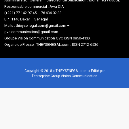
Administrateur Général – Directeur de publication : Mohamed WAGUE
Responsable commercial : Awa DIA
(+221) 77 142 97 45 – 76 636 02 33
BP : 1146 Dakar – Sénégal
Mails : thieysenegal.com@gmail.com –
gvc.communication@gmail.com.
Groupe Vision Communication GVC ISSN 0850-413X
Organe de Presse : THEYSENEGAL.com : ISSN 2712-6536
Copyright © 2018 « THIEYSENEGAL.com » Edité par
l'entreprise Group Vision Communication