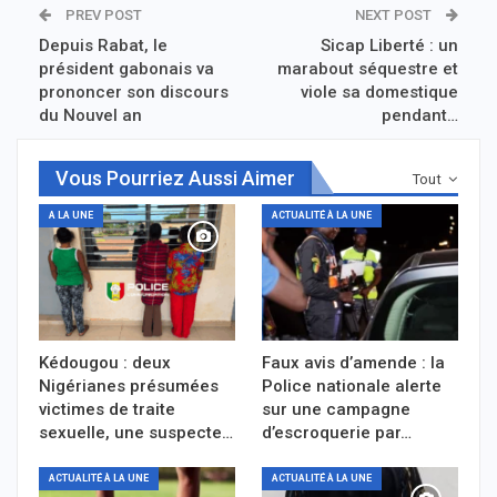
PREV POST
NEXT POST
Depuis Rabat, le
Sicap Liberté : un
président gabonais va
marabout séquestre et
prononcer son discours
viole sa domestique
du Nouvel an
pendant…
Vous Pourriez Aussi Aimer
Tout
A LA UNE
ACTUALITÉ À LA UNE
Kédougou : deux
Faux avis d’amende : la
Nigérianes présumées
Police nationale alerte
victimes de traite
sur une campagne
sexuelle, une suspecte…
d’escroquerie par…
ACTUALITÉ À LA UNE
ACTUALITÉ À LA UNE