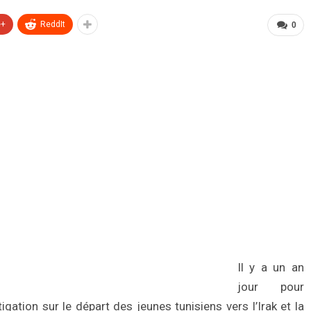
e+
ReddIt
0
Il y a un an
jour pour
gation sur le départ des jeunes tunisiens vers l’Irak et la