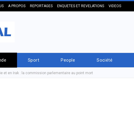
US
A PROPOS
REPORTAGES
ENQUETES ET REVELATIONS
VIDEOS
nde
Sport
People
Société
ie et en Irak : la commission parlementaire au point mort