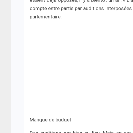
étaient déjà opposés, il y a bientôt un an. « 
compte entre partis par auditions interposées 
parlementaire.
Manque de budget