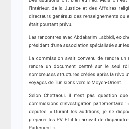
Des auditions ont bien eu lieu. Mais on est 
l’Intérieur, de la Justice et des Affaires rel
directeurs généraux des renseignements ou enco
était pourtant prévu.
Les rencontres avec Abdekarim Labbidi, ex-che
président d’une association spécialisée sur les
La commission avait convenu de rendre un rap
rendre un document centré sur le seul rôl
nombreuses structures créées après la révoluti
voyages de Tunisiens vers le Moyen-Orient.
Selon Chettaoui, il n’est pas question que
commissions d’investigation parlementaire : 
députée. « Durant les auditions, je ne disp
préparer les PV. Et il lui arrivait de disparaî
Parlement. »