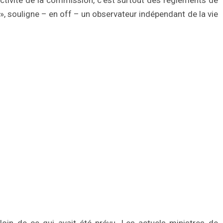
L’activité de la commission, c’est surtout des règlements de
», souligne – en off – un observateur indépendant de la vie