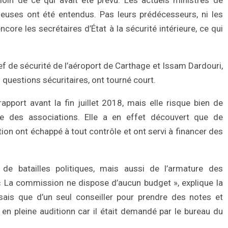
loin de ce qui avait été prévu. Les actuels ministres de
igieuses ont été entendus. Pas leurs prédécesseurs, ni les
re les secrétaires d’État à la sécurité intérieure, ce qui
f de sécurité de l’aéroport de Carthage et Issam Dardouri,
 questions sécuritaires, ont tourné court.
port avant la fin juillet 2018, mais elle risque bien de
e des associations. Elle a en effet découvert que de
on ont échappé à tout contrôle et ont servi à financer des
 de batailles politiques, mais aussi de l’armature des
« La commission ne dispose d’aucun budget », explique la
osais que d’un seul conseiller pour prendre des notes et
tre en pleine auditionn car il était demandé par le bureau du