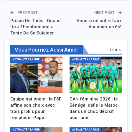
PREV POST
NEXT POST
Prison De Thiès : Quand
Encore un autre faux
Un « Thiantacoune »
douanier arrêté
Tente De Se Suicider
Vous Pourriez Aussi Aimer
Tout
ACTUALITÉ À LA UNE
ACTUALITÉ À LA UNE
Équipe nationale : la FSF
CAN féminine 2026 : le
affine son choix avec
Sénégal défie le Maroc
trois profils pour
dans un choc décisif
remplacer Pape…
pour une…
ACTUALITÉ À LA UNE
ACTUALITÉ À LA UNE