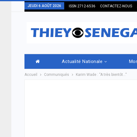
JEUDI 6 AOÛT 2026
ISSN 2712-6536
CONTACTEZ-NOUS
Actualité Nationale
Mo
Accueil
Communiqués
Karim Wade : “A très bientôt…”