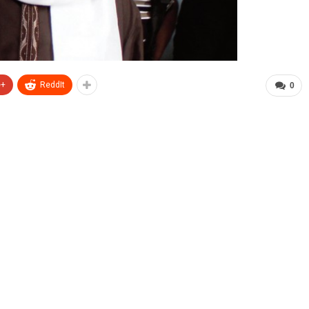
e+
ReddIt
0