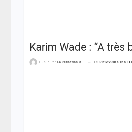
Karim Wade : “A très 
Le
01/12/2018 à 12 h 11
Publié Par
La Rédaction De THIEYSENEGAL.com