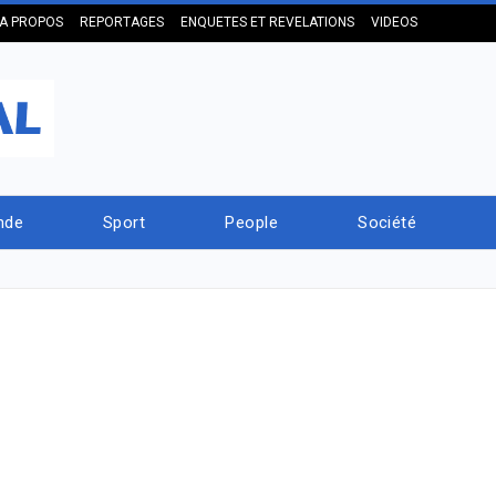
A PROPOS
REPORTAGES
ENQUETES ET REVELATIONS
VIDEOS
nde
Sport
People
Société