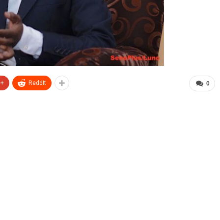
e+
ReddIt
0