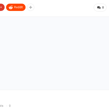
e+
ReddIt
0
sts
0