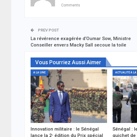
Comments
PREV POST
La révérence exagérée d’Oumar Sow, Ministre
Conseiller envers Macky Sall secoue la toile
Vous Pourriez Aussi Aimer
A LA UNE
ACTUALITÉ À LA
Innovation militaire : le Sénégal
Sénégal : 
lance la 2ᵉ édition du Prix spécial
guichet de