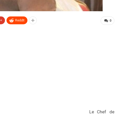
e+
ReddIt
0
Le Chef de