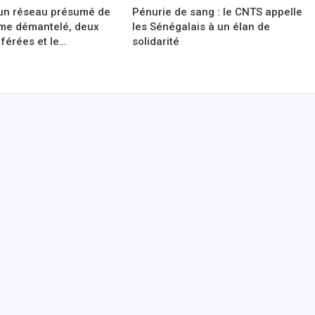
 un réseau présumé de
Pénurie de sang : le CNTS appelle
me démantelé, deux
les Sénégalais à un élan de
érées et le…
solidarité