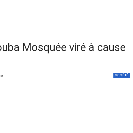
Touba Mosquée viré à cause
SOCIÉTÉ
min