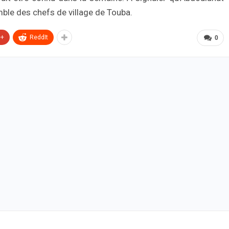
mble des chefs de village de Touba.
e+
ReddIt
0