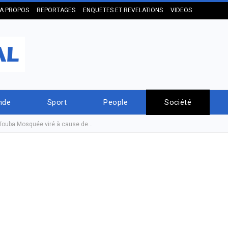
A PROPOS
REPORTAGES
ENQUETES ET REVELATIONS
VIDEOS
nde
Sport
People
Société
e Touba Mosquée viré à cause de…