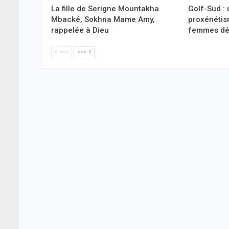
La fille de Serigne Mountakha
Golf-Sud :
Mbacké, Sokhna Mame Amy,
proxénétis
rappelée à Dieu
femmes déf
<<<
>>>