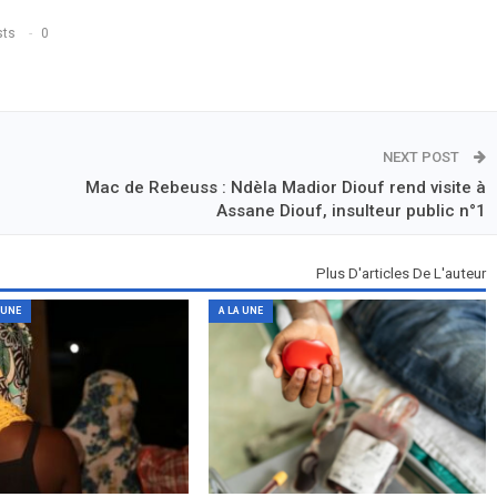
sts
0
NEXT POST
Mac de Rebeuss : Ndèla Madior Diouf rend visite à
Assane Diouf, insulteur public n°1
Plus D'articles De L'auteur
 UNE
A LA UNE