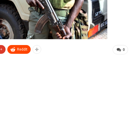
e+
ReddIt
0