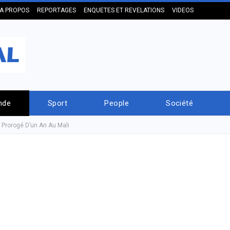
A PROPOS
REPORTAGES
ENQUETES ET REVELATIONS
VIDEOS
nde
Sport
People
Société
 Prorogé D’un An Au Mali