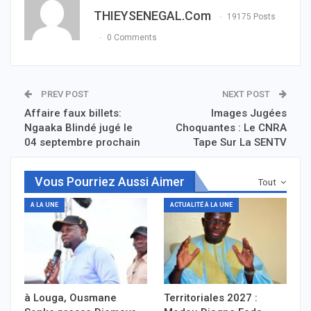
THIEYSENEGAL.com
19175 Posts
0 Comments
PREV POST
NEXT POST
Affaire faux billets:
Images Jugées
Ngaaka Blindé jugé le
Choquantes : Le CNRA
04 septembre prochain
Tape Sur La SENTV
Vous Pourriez Aussi Aimer
Tout
A LA UNE
ACTUALITÉ À LA UNE
à Louga, Ousmane
Territoriales 2027 :