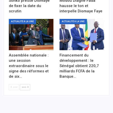
Sonko presse Diomaye
Modou Diagne Fada
de fixer la date du
hausse le ton et
scrutin
interpelle Diomaye Faye
ACTUALITÉ À LA UNE
ACTUALITÉ À LA UNE
Assemblée nationale :
Financement du
une session
développement : le
extraordinaire sous le
Sénégal obtient 220,7
signe des réformes et
milliards FCFA de la
de six…
Banque…
<<<
>>>