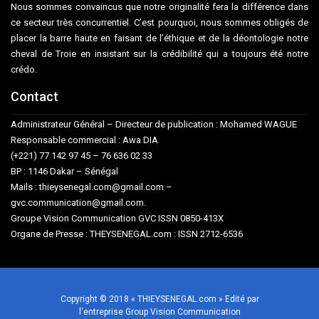
Nous sommes convaincus que notre originalité fera la différence dans
ce secteur très concurrentiel. C’est pourquoi, nous sommes obligés de
placer la barre haute en faisant de l’éthique et de la déontologie notre
cheval de Troie en insistant sur la crédibilité qui a toujours été notre
crédo.
Contact
Administrateur Général – Directeur de publication : Mohamed WAGUE
Responsable commercial : Awa DIA
(+221) 77 142 97 45 – 76 636 02 33
BP : 1146 Dakar – Sénégal
Mails : thieysenegal.com@gmail.com –
gvc.communication@gmail.com.
Groupe Vision Communication GVC ISSN 0850-413X
Organe de Presse : THEYSENEGAL.com : ISSN 2712-6536
Copyright © 2018 « THIEYSENEGAL.com » Edité par
l'entreprise Group Vision Communication