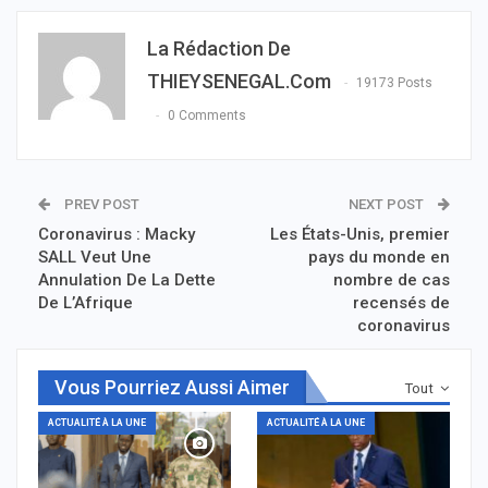
La Rédaction De
THIEYSENEGAL.com
19173 Posts
0 Comments
PREV POST
NEXT POST
Coronavirus : Macky
Les États-Unis, premier
SALL Veut Une
pays du monde en
Annulation De La Dette
nombre de cas
De L’Afrique
recensés de
coronavirus
Vous Pourriez Aussi Aimer
Tout
ACTUALITÉ À LA UNE
ACTUALITÉ À LA UNE