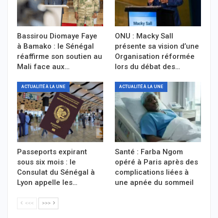
Bassirou Diomaye Faye
ONU : Macky Sall
à Bamako : le Sénégal
présente sa vision d’une
réaffirme son soutien au
Organisation réformée
Mali face aux…
lors du débat des…
ACTUALITÉ À LA UNE
ACTUALITÉ À LA UNE
Passeports expirant
Santé : Farba Ngom
sous six mois : le
opéré à Paris après des
Consulat du Sénégal à
complications liées à
Lyon appelle les…
une apnée du sommeil
<<<
>>>