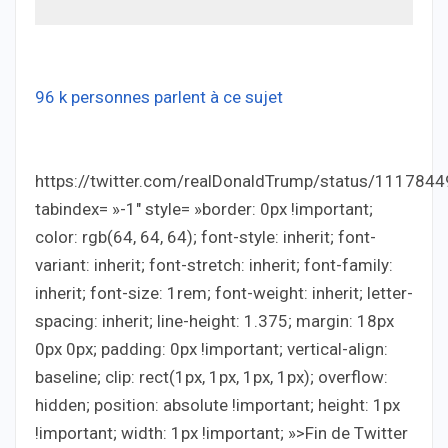
96 k personnes parlent à ce sujet
https://twitter.com/realDonaldTrump/status/11178
tabindex= »-1″ style= »border: 0px !important;
color: rgb(64, 64, 64); font-style: inherit; font-
variant: inherit; font-stretch: inherit; font-family:
inherit; font-size: 1rem; font-weight: inherit; letter-
spacing: inherit; line-height: 1.375; margin: 18px
0px 0px; padding: 0px !important; vertical-align:
baseline; clip: rect(1px, 1px, 1px, 1px); overflow:
hidden; position: absolute !important; height: 1px
!important; width: 1px !important; »>Fin de Twitter