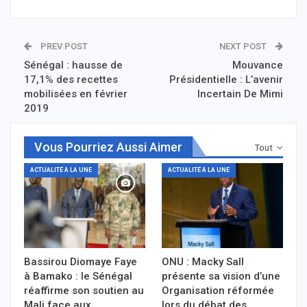
PREV POST
NEXT POST
Sénégal : hausse de
Mouvance
17,1% des recettes
Présidentielle : L’avenir
mobilisées en février
Incertain De Mimi
2019
Vous Pourriez Aussi Aimer
Tout
ACTUALITÉ À LA UNE
ACTUALITÉ À LA UNE
Bassirou Diomaye Faye
ONU : Macky Sall
à Bamako : le Sénégal
présente sa vision d’une
réaffirme son soutien au
Organisation réformée
Mali face aux…
lors du débat des…