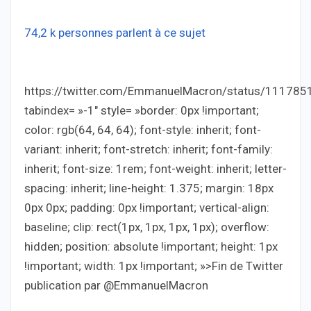
74,2 k personnes parlent à ce sujet
https://twitter.com/EmmanuelMacron/status/11178
tabindex= »-1″ style= »border: 0px !important;
color: rgb(64, 64, 64); font-style: inherit; font-
variant: inherit; font-stretch: inherit; font-family:
inherit; font-size: 1rem; font-weight: inherit; letter-
spacing: inherit; line-height: 1.375; margin: 18px
0px 0px; padding: 0px !important; vertical-align:
baseline; clip: rect(1px, 1px, 1px, 1px); overflow:
hidden; position: absolute !important; height: 1px
!important; width: 1px !important; »>Fin de Twitter
publication par @EmmanuelMacron