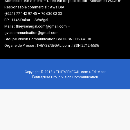
Administrateur Général – Directeur de publication : Mohamed WAGUE
Responsable commercial : Awa DIA
(+221) 77 142 97 45 – 76 636 02 33
BP : 1146 Dakar – Sénégal
Mails : thieysenegal.com@gmail.com –
gvc.communication@gmail.com.
Groupe Vision Communication GVC ISSN 0850-413X
Organe de Presse : THEYSENEGAL.com : ISSN 2712-6536
Copyright © 2018 « THIEYSENEGAL.com » Edité par
l'entreprise Group Vision Communication