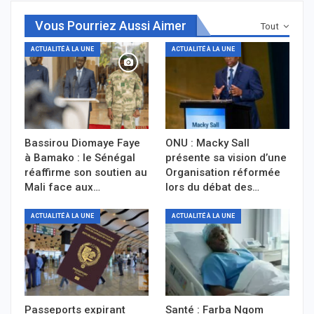
Vous Pourriez Aussi Aimer
Tout
ACTUALITÉ À LA UNE
ACTUALITÉ À LA UNE
Bassirou Diomaye Faye
ONU : Macky Sall
à Bamako : le Sénégal
présente sa vision d’une
réaffirme son soutien au
Organisation réformée
Mali face aux…
lors du débat des…
ACTUALITÉ À LA UNE
ACTUALITÉ À LA UNE
Passeports expirant
Santé : Farba Ngom