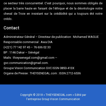
ce secteur très concurrentiel. C’est pourquoi, nous sommes obligés de
placer la barre haute en faisant de l’éthique et de la déontologie notre
cheval de Troie en insistant sur la crédibilité qui a toujours été notre
crédo.
Contact
Administrateur Général – Directeur de publication : Mohamed WAGUE
Responsable commercial : Awa DIA
(+221) 77 142 97 45 – 76 636 02 33
BP : 1146 Dakar – Sénégal
Mails : thieysenegal.com@gmail.com –
gvc.communication@gmail.com.
Groupe Vision Communication GVC ISSN 0850-413X
Organe de Presse : THEYSENEGAL.com : ISSN 2712-6536
Copyright © 2018 « THIEYSENEGAL.com » Edité par
l'entreprise Group Vision Communication