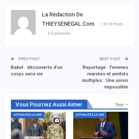
La Rédaction De
THIEYSENEGAL.com
19173 Posts
0 Comments
PREV POST
NEXT POST
Bakel : découverte d’un
Reportage : Femmes
corps sans vie
mariées et amitiés
multiples : Une union
impossible
Vous Pourriez Aussi Aimer
Tout
ACTUALITÉ À LA UNE
ACTUALITÉ À LA UNE