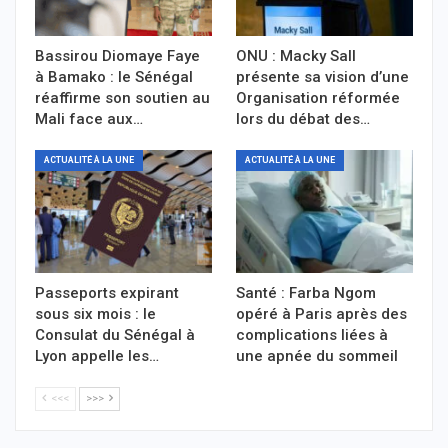
Bassirou Diomaye Faye
ONU : Macky Sall
à Bamako : le Sénégal
présente sa vision d’une
réaffirme son soutien au
Organisation réformée
Mali face aux…
lors du débat des…
ACTUALITÉ À LA UNE
ACTUALITÉ À LA UNE
Passeports expirant
Santé : Farba Ngom
sous six mois : le
opéré à Paris après des
Consulat du Sénégal à
complications liées à
Lyon appelle les…
une apnée du sommeil
<<<
>>>