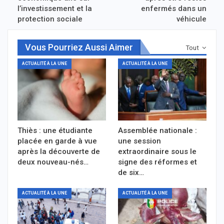
l’investissement et la
enfermés dans un
protection sociale
véhicule
Vous Pourriez Aussi Aimer
Tout
ACTUALITÉ À LA UNE
ACTUALITÉ À LA UNE
Thiès : une étudiante
Assemblée nationale :
placée en garde à vue
une session
après la découverte de
extraordinaire sous le
deux nouveau-nés…
signe des réformes et
de six…
ACTUALITÉ À LA UNE
ACTUALITÉ À LA UNE