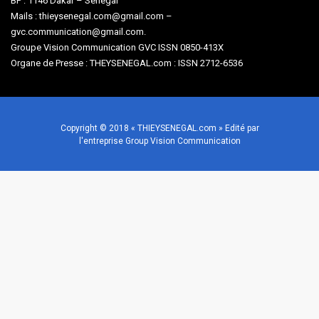
BP : 1146 Dakar – Sénégal
Mails : thieysenegal.com@gmail.com –
gvc.communication@gmail.com.
Groupe Vision Communication GVC ISSN 0850-413X
Organe de Presse : THEYSENEGAL.com : ISSN 2712-6536
Copyright © 2018 « THIEYSENEGAL.com » Edité par
l'entreprise Group Vision Communication