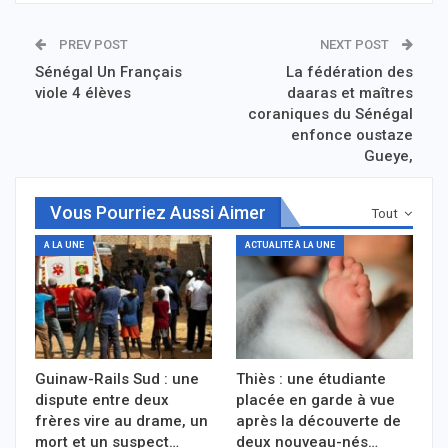
PREV POST
NEXT POST
Sénégal Un Français
La fédération des
viole 4 élèves
daaras et maîtres
coraniques du Sénégal
enfonce oustaze
Gueye,
Vous Pourriez Aussi Aimer
Tout
A LA UNE
ACTUALITÉ À LA UNE
Guinaw-Rails Sud : une
Thiès : une étudiante
dispute entre deux
placée en garde à vue
frères vire au drame, un
après la découverte de
mort et un suspect…
deux nouveau-nés…