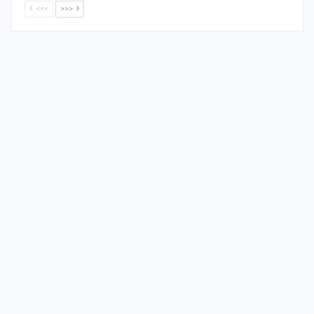
<<<
>>>