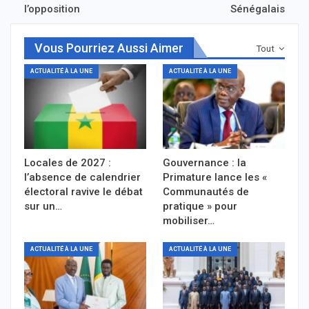
l’opposition
Sénégalais
Vous Pourriez Aussi Aimer
Tout
ACTUALITÉ À LA UNE
ACTUALITÉ À LA UNE
Locales de 2027 :
Gouvernance : la
l’absence de calendrier
Primature lance les «
électoral ravive le débat
Communautés de
sur un…
pratique » pour
mobiliser…
ACTUALITÉ À LA UNE
ACTUALITÉ À LA UNE