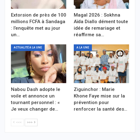
Extorsion de près de 100
Magal 2026 : Sokhna
millions FCFA à Sandaga
Aïda Diallo dément toute
: l’enquête met au jour
idée de remariage et
un…
réaffirme sa…
ACTUALITÉ À LA UNE
A LA UNE
Nabou Dash adopte le
Ziguinchor : Marie
voile et annonce un
Khone Faye mise sur la
tournant personnel : «
prévention pour
Je veux changer de…
renforcer la santé des…
<<<
>>>