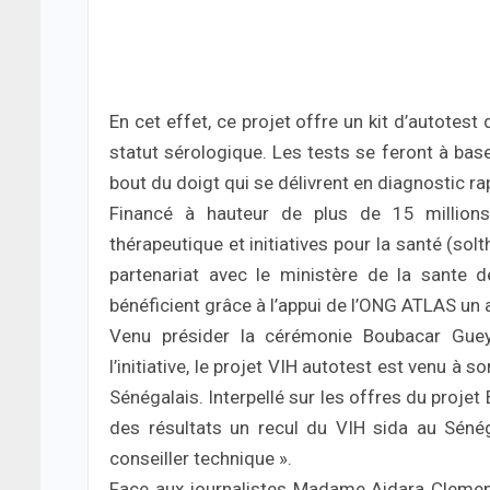
En cet effet, ce projet offre un kit d’autotes
statut sérologique. Les tests se feront à ba
bout du doigt qui se délivrent en diagnostic r
Financé à hauteur de plus de 15 millions
thérapeutique et initiatives pour la santé (sol
partenariat avec le ministère de la sante de
bénéficient grâce à l’appui de l’ONG ATLAS un 
Venu présider la cérémonie Boubacar Gueye
l’initiative, le projet VIH autotest est venu à s
Sénégalais. Interpellé sur les offres du proje
des résultats un recul du VIH sida au Sénég
conseiller technique ».
Face aux journalistes Madame Aidara Clemenc