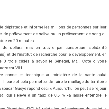
t de dépistage et informe les millions de personnes sur leur
ser de prélèvement de salive ou un prélèvement de sang au
apide en 20 minutes.
 de dollars, mis en œuvre par consortium solidarité
this) et de l’institut de recherche pour le développement, en
 3 trois ciblés à savoir le Sénégal, Mali, Cote d’Ivoire
autotest VIH.
 conseiller technique au ministère de la sante salut
on l’heure et cela permettra de faire le maillage du territoire
t Babacar Gueye répond ceci « Aujourd’hui on peut se réjouir
al qui s’élevé à un taux de 0,5 % »a laissé entendre le
e Directrice d’ATLAS relate les mécanismes du projet, «