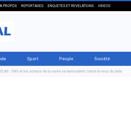
A PROPOS
REPORTAGES
ENQUETES ET REVELATIONS
VIDEOS
nde
Sport
People
Société
LAS : ONG et les acteurs de la sante se barricadent contre le virus du Sida