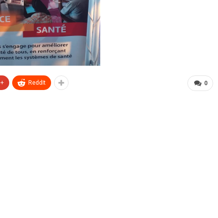
e+
ReddIt
0