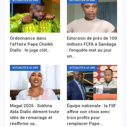
ACTUALITÉ À LA UNE
ACTUALITÉ À LA UNE
Ordonnance dans
Extorsion de près de 100
l’affaire Pape Cheikh
millions FCFA à Sandaga
Diallo : le juge clôt…
: l’enquête met au jour
un…
ACTUALITÉ À LA UNE
ACTUALITÉ À LA UNE
Magal 2026 : Sokhna
Équipe nationale : la FSF
Aïda Diallo dément toute
affine son choix avec
idée de remariage et
trois profils pour
réaffirme sa…
remplacer Pape…