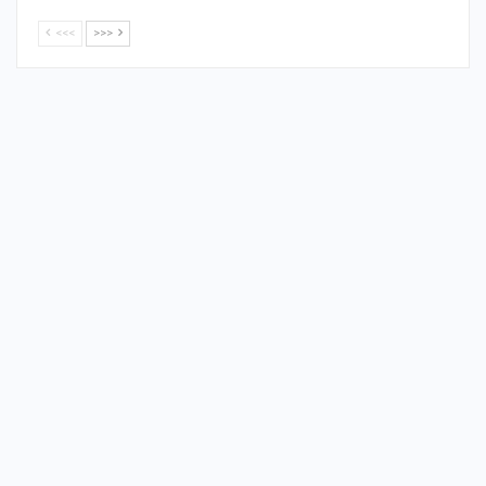
<<<
>>>