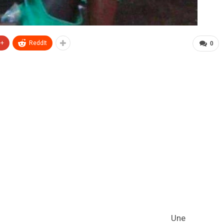
e+
ReddIt
0
Une