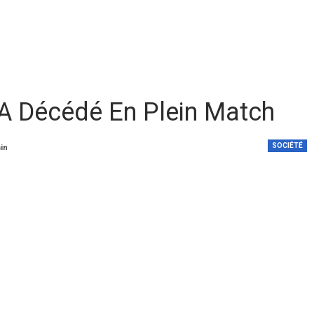
FA Décédé En Plein Match
SOCIÉTÉ
min