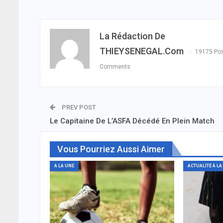
La Rédaction De
THIEYSENEGAL.com
19175 Po
Comments
PREV POST
Le Capitaine De L’ASFA Décédé En Plein Match
Vous Pourriez Aussi Aimer
A LA UNE
ACTUALITÉ À LA