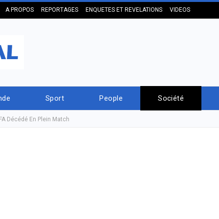
A PROPOS
REPORTAGES
ENQUETES ET REVELATIONS
VIDEOS
nde
Sport
People
Société
SFA Décédé En Plein Match