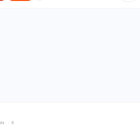
sts
0