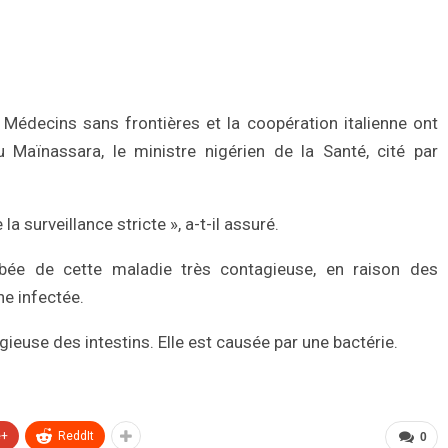
, Médecins sans frontières et la coopération italienne ont
ou Maïnassara, le ministre nigérien de la Santé, cité par
a surveillance stricte », a-t-il assuré.
bée de cette maladie très contagieuse, en raison des
ne infectée.
ieuse des intestins. Elle est causée par une bactérie.
e+
ReddIt
0