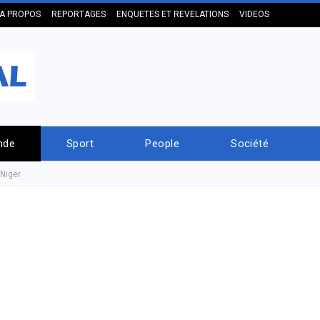
A PROPOS
REPORTAGES
ENQUETES ET REVELATIONS
VIDEOS
nde
Sport
People
Société
 Niger