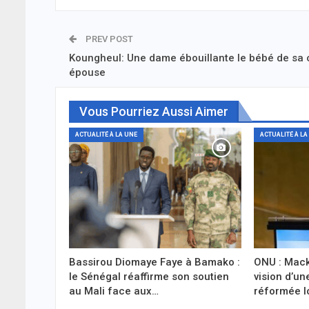
PREV POST
Koungheul: Une dame ébouillante le bébé de sa 
épouse
Vous Pourriez Aussi Aimer
ACTUALITÉ À LA UNE
ACTUALITÉ À LA
Bassirou Diomaye Faye à Bamako :
ONU : Mack
le Sénégal réaffirme son soutien
vision d’un
au Mali face aux…
réformée l