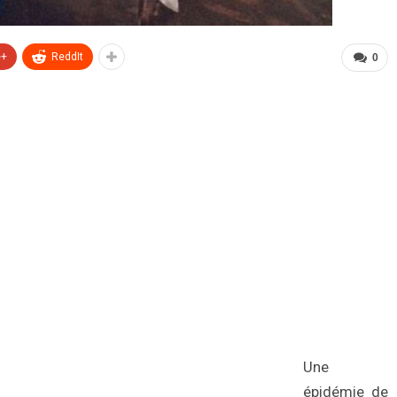
e+
ReddIt
0
Une
épidémie de