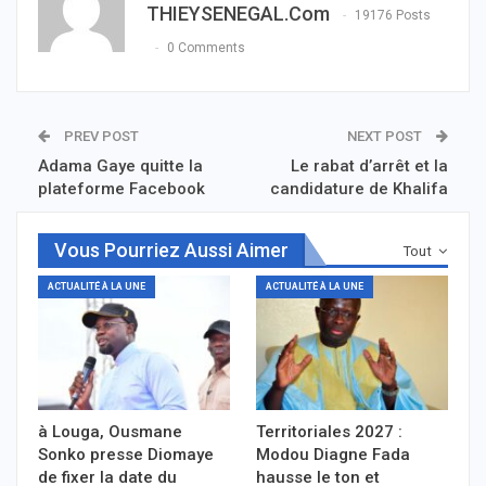
THIEYSENEGAL.com
19176 Posts
0 Comments
PREV POST
NEXT POST
Adama Gaye quitte la
Le rabat d’arrêt et la
plateforme Facebook
candidature de Khalifa
Vous Pourriez Aussi Aimer
Tout
ACTUALITÉ À LA UNE
ACTUALITÉ À LA UNE
à Louga, Ousmane
Territoriales 2027 :
Sonko presse Diomaye
Modou Diagne Fada
de fixer la date du
hausse le ton et