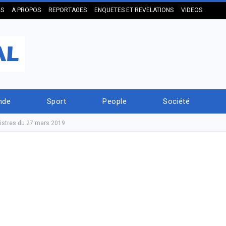
US
A PROPOS
REPORTAGES
ENQUETES ET REVELATIONS
VIDEOS
nde
Sport
People
Société
istres du 27 mars 2019