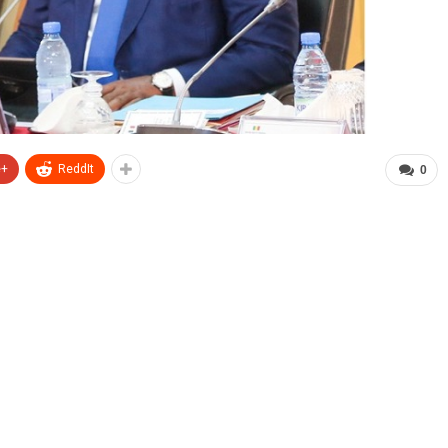
e+
ReddIt
0