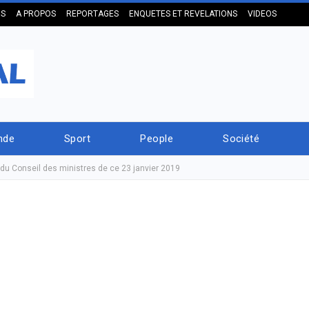
US
A PROPOS
REPORTAGES
ENQUETES ET REVELATIONS
VIDEOS
nde
Sport
People
Société
u Conseil des ministres de ce 23 janvier 2019