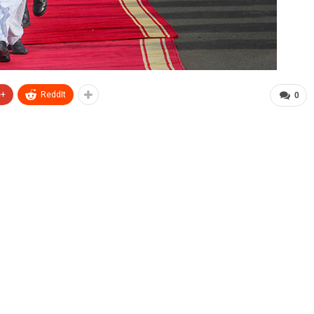
e+
ReddIt
0