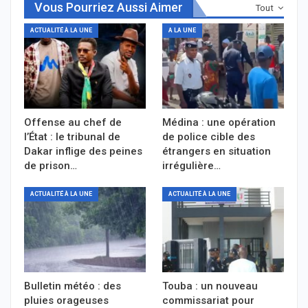
Vous Pourriez Aussi Aimer
Tout
ACTUALITÉ À LA UNE
A LA UNE
Offense au chef de
Médina : une opération
l’État : le tribunal de
de police cible des
Dakar inflige des peines
étrangers en situation
de prison…
irrégulière…
ACTUALITÉ À LA UNE
ACTUALITÉ À LA UNE
Bulletin météo : des
Touba : un nouveau
pluies orageuses
commissariat pour