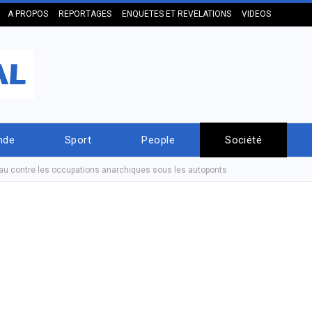
A PROPOS
REPORTAGES
ENQUETES ET REVELATIONS
VIDEOS
nde
Sport
People
Société
tau contre les occupations anarchiques sous les autoponts