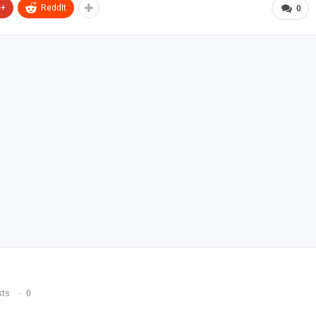
e+
ReddIt
0
sts
0