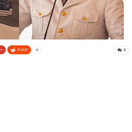
e+
ReddIt
0