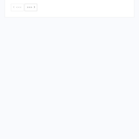
<<<
>>>