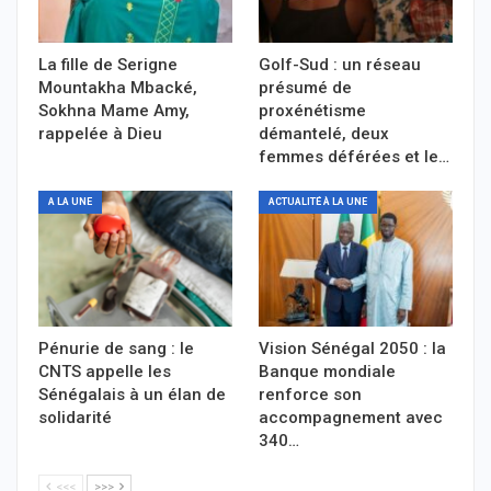
La fille de Serigne
Golf-Sud : un réseau
Mountakha Mbacké,
présumé de
Sokhna Mame Amy,
proxénétisme
rappelée à Dieu
démantelé, deux
femmes déférées et le…
A LA UNE
ACTUALITÉ À LA UNE
Pénurie de sang : le
Vision Sénégal 2050 : la
CNTS appelle les
Banque mondiale
Sénégalais à un élan de
renforce son
solidarité
accompagnement avec
340…
<<<
>>>