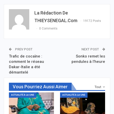
La Rédaction De
THIEYSENEGAL.com
19172 Posts
0 Comments
PREV POST
NEXT POST
Trafic de cocaïne :
Sonko remet les
comment le réseau
pendules à l’heure
Dakar-Italie a été
démantelé
Vous Pourriez Aussi Aimer
Tout
ACTUALITÉ À LA UNE
ACTUALITÉ À LA UNE