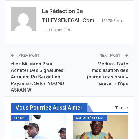
La Rédaction De
THIEYSENEGAL.com
19175 Posts
0 Comments
PREV POST
NEXT POST
«Les Milliards Pour
Medias- Forte
Acheter Des Signatures
mobilisation des
Auraient Pu Servir Les
journalistes pour «
Paysans», Selon YOONU
sauver » l’Aps
ASKAN WI
Vous Pourriez Aussi Aimer
Tout
A LA UNE
ACTUALITÉ À LA UNE