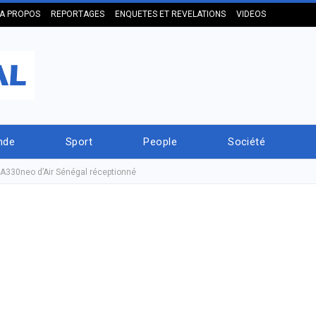
A PROPOS
REPORTAGES
ENQUETES ET REVELATIONS
VIDEOS
nde
Sport
People
Société
 A330neo d’Air Sénégal réceptionné