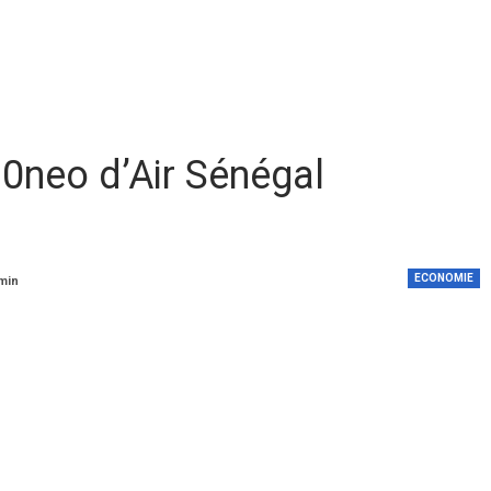
0neo d’Air Sénégal
ECONOMIE
 min