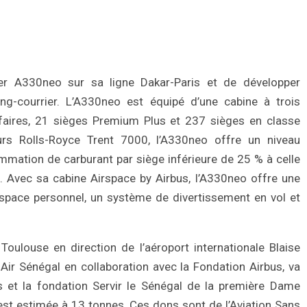
ier A330neo sur sa ligne Dakar-Paris et de développer
g-courrier. L’A330neo est équipé d’une cabine à trois
aires, 21 sièges Premium Plus et 237 sièges en classe
rs Rolls-Royce Trent 7000, l’A330neo offre un niveau
mmation de carburant par siège inférieure de 25 % à celle
. Avec sa cabine Airspace by Airbus, l’A330neo offre une
espace personnel, un système de divertissement en vol et
 Toulouse en direction de l’aéroport internationale Blaise
 Air Sénégal en collaboration avec la Fondation Airbus, va
is et la fondation Servir le Sénégal de la première Dame
est estimée à 13 tonnes. Ces dons sont de l’Aviation Sans