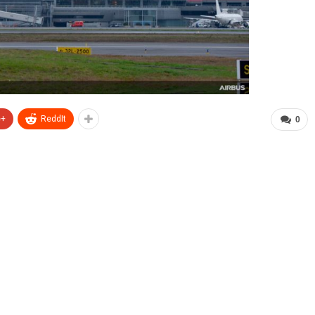
e+
ReddIt
0