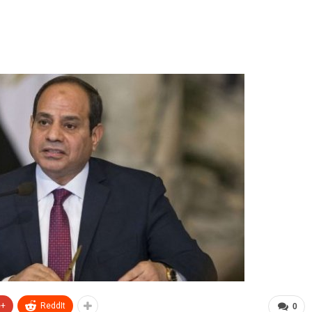
e+
ReddIt
0