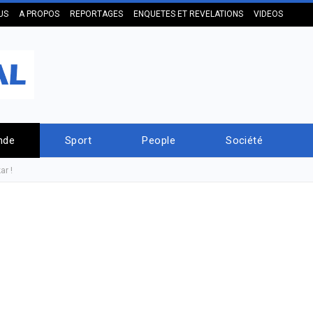
US
A PROPOS
REPORTAGES
ENQUETES ET REVELATIONS
VIDEOS
nde
Sport
People
Société
ar !