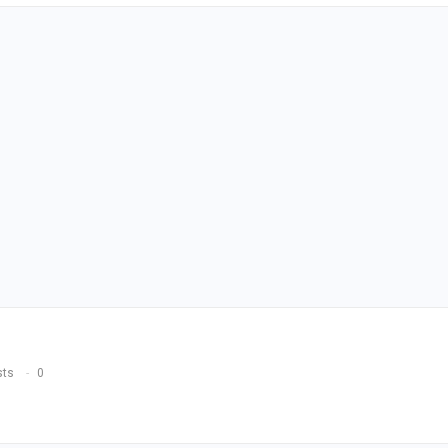
sts
0