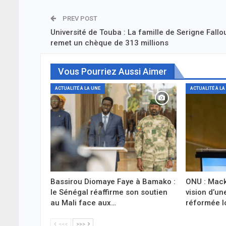
PREV POST
Université de Touba : La famille de Serigne Fallo
remet un chèque de 313 millions
Vous Pourriez Aussi Aimer
ACTUALITÉ À LA UNE
ACTUALITÉ À LA
Bassirou Diomaye Faye à Bamako :
ONU : Mack
le Sénégal réaffirme son soutien
vision d’un
au Mali face aux…
réformée l
<<<
>>>