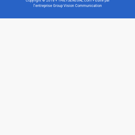
Copyright © 2018 « THIEYSENEGAL.com » Edité par
l'entreprise Group Vision Communication