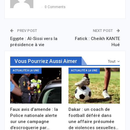
0 Comments
PREV POST
NEXT POST
Egypte : Al-Sissi vers la
Fatick : Cheikh KANTE
présidence à vie
Hué
Vous Pourriez Aussi Aimer
Tout
ACTUALITÉ À LA UNE
ACTUALITÉ À LA UNE
Faux avis d’amende : la
Dakar : un coach de
Police nationale alerte
football déféré dans
sur une campagne
une affaire présumée
d’escroquerie par…
de violences sexuelles…