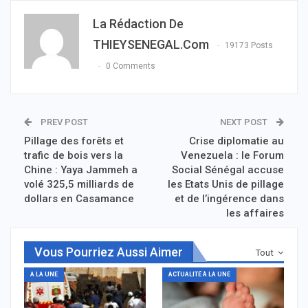
La Rédaction De
THIEYSENEGAL.com
19173 Posts
0 Comments
PREV POST
NEXT POST
Pillage des forêts et
Crise diplomatie au
trafic de bois vers la
Venezuela : le Forum
Chine : Yaya Jammeh a
Social Sénégal accuse
volé 325,5 milliards de
les Etats Unis de pillage
dollars en Casamance
et de l’ingérence dans
les affaires
Vous Pourriez Aussi Aimer
Tout
A LA UNE
ACTUALITÉ À LA UNE