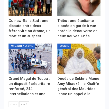
Guinaw-Rails Sud : une
Thiès : une étudiante
dispute entre deux
placée en garde à vue
frères vire au drame, un
après la découverte de
mort et un suspect…
deux nouveau-nés…
ACTUALITÉ À LA UNE
SOCIÉTÉ
Grand Magal de Touba :
Décès de Sokhna Mame
un dispositif sécuritaire
Amy Mbacké : le Khalife
renforcé, 244
général des Mourides
interpellations et une…
lance un appel à la…
<<<
>>>