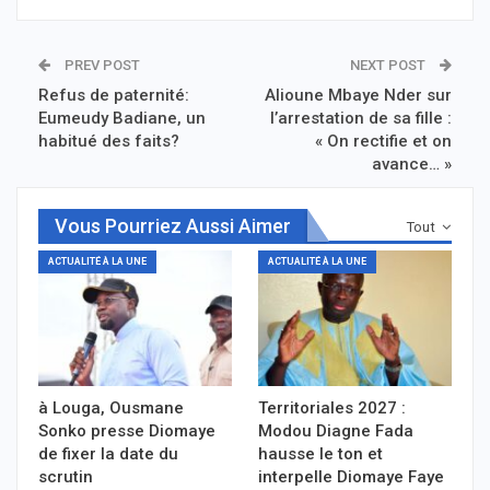
PREV POST
NEXT POST
Refus de paternité:
Alioune Mbaye Nder sur
Eumeudy Badiane, un
l’arrestation de sa fille :
habitué des faits?
« On rectifie et on
avance… »
Vous Pourriez Aussi Aimer
Tout
ACTUALITÉ À LA UNE
ACTUALITÉ À LA UNE
à Louga, Ousmane
Territoriales 2027 :
Sonko presse Diomaye
Modou Diagne Fada
de fixer la date du
hausse le ton et
scrutin
interpelle Diomaye Faye