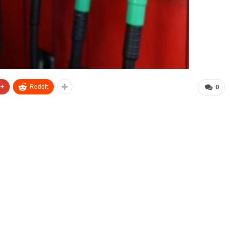
e+
ReddIt
0