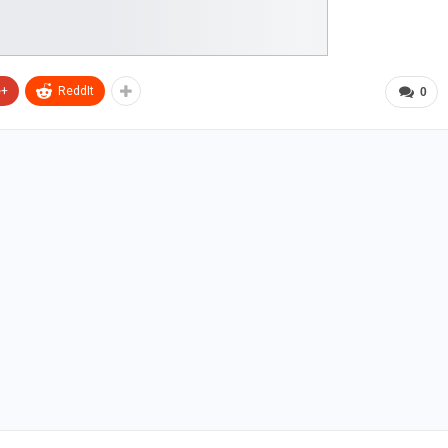
e+
ReddIt
0