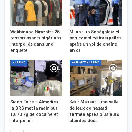
Wakhinane Nimzatt : 25
Milan : un Sénégalais et
ressortissants nigérians
son complice interpellés
interpellés dans une
après un vol de chaîne
enquête
en or
A LA UNE
ACTUALITÉ À LA UNE
Sicap Foire – Almadies :
Keur Massar : une salle
la BRS met la main sur
de jeux de hasard
1,070 kg de cocaïne et
fermée après plusieurs
interpelle…
plaintes des…